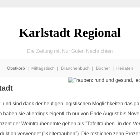
Karlstadt Regional
Die Zeitung mit Nur Guten Nachrichten
Obstkorb |
Mittagstisch
|
Branchenbuch
|
Bücher
|
Heiraten
tadt
nd sind dank der heutigen logistischen Möglichkeiten das ganz
on haben sie allerdings eigentlich nur von Ende August bis Nov
ent der Weintraubenernte gehen als "Tafeltrauben" in den Ve
oduktion verwendet ("Keltertrauben"). Die restlichen zehn Proz