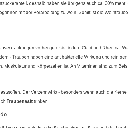
zuckeranteil, deshalb haben sie übrigens auch ca. 30% mehr K
annen mit der Verarbeitung zu wein. Somit ist die Weintraube 
rebserkrankungen vorbeugen, sie lindern Gicht und Rheuma. Weit
dern - Trauben haben eine antibakterielle Wirkung und reinige
n, Muskulatur und Körperzellen ist. An Vitaminen sind zum Beis
aststoffen. Der Verzehr wirkt - besonders wenn auch die Kerne
uch
Traubensaft
trinken.
ade
! Typisch ist natürlich die Kombination mit Käse und der berü