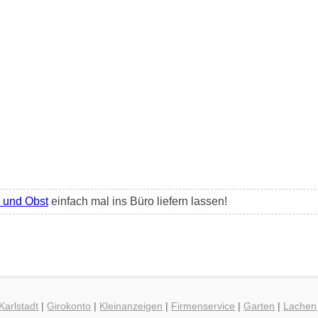
und Obst
einfach mal ins Büro liefern lassen!
Karlstadt
|
Girokonto
|
Kleinanzeigen
|
Firmenservice
|
Garten
|
Lachen